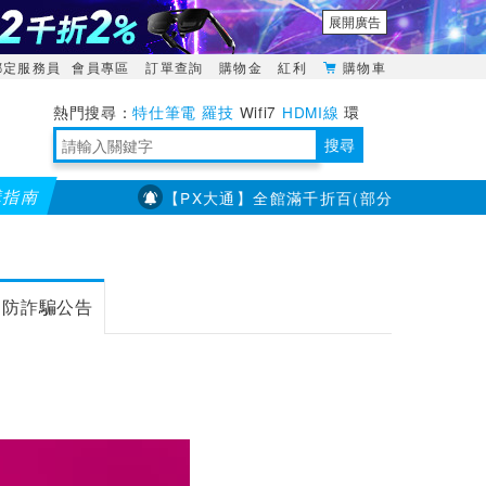
展開廣告
綁定服務員
會員專區
訂單查詢
購物金
紅利
購物車
特仕筆電
羅技
Wifi7
HDMI線
環
境量測
明緯POWER
搜尋
購指南
【PX大通】全館滿千折百(部分品項不適用，滿2千
靈活多變的分離式設計
TypeC安全電源延長線
日除濕15L，19坪適用
華碩 ROG Falcata 電競鍵盤
WTR-1500C行動無線影音傳輸器
電源百寶袋-你要的這裡通通有
行動電源【BSMI認證專區】
owon電子測量與智能儀器專家
防詐騙公告