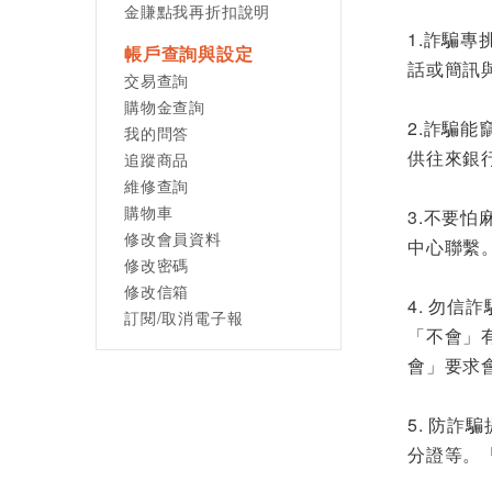
金賺點我再折扣說明
1.詐騙
帳戶查詢與設定
話或簡訊
交易查詢
購物金查詢
2.詐騙
我的問答
供往來銀
追蹤商品
維修查詢
購物車
3.不要
修改會員資料
中心聯繫
修改密碼
修改信箱
4. 勿
訂閱/取消電子報
「不會」
會」要求
5. 防
分證等。