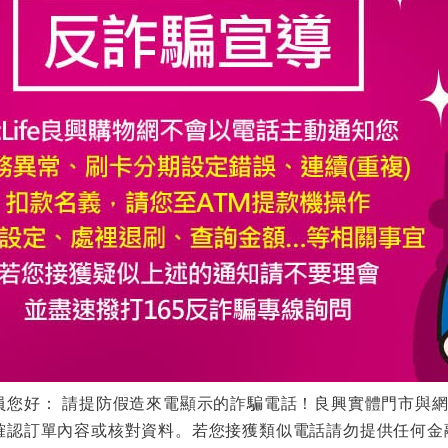
員您好： 請提防假造來電顯示的詐騙電話！良興實體門市與
確認訂單內容或核對資料。若您接獲類似電話請勿提供任何金融