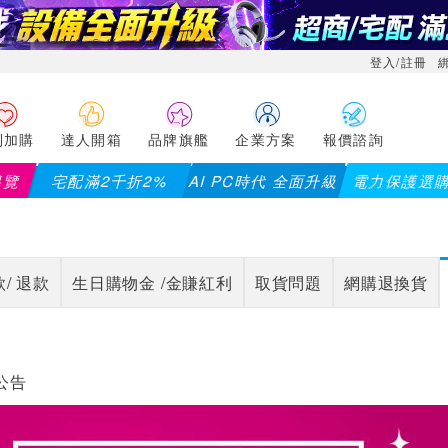
登入/註冊
利加購
達人開箱
品牌旗艦
企業方案
報價諮詢
導覽
宅配滿2千折2%
AI PC時代 全面升級
電力保護選
/ 退款
生日購物金 /金賺紅利
取貨問題
網購退換貨
公告