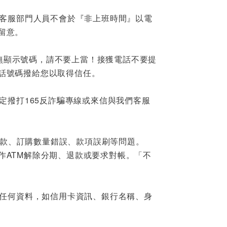
、客服部門人員不會於『非上班時間』以電
留意。
5或無顯示號碼，請不要上當！接獲電話不要提
話號碼撥給您以取得信任。
定撥打165反詐騙專線或來信與我們客服
需扣款、訂購數量錯誤、款項誤刷等問題。
作ATM解除分期、退款或要求對帳。「不
的任何資料，如信用卡資訊、銀行名稱、身