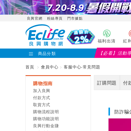
良興官網
粉絲專頁
門市據點
福利出清
紅
【必看】活動
商品分類
首頁
會員中心
客服中心-常見問題
訂購問題
付款
購物指南
加入良興
付款方式
取貨方式
購物流程說明
防詐騙
購物功能說明
良興行動金賺