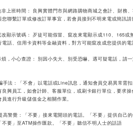
專挑非上班時間： 良興實體門市與網路購物商城之會計、財務
與您聯繫訂單或修改訂單事宜，若會員接到不明來電或簡訊請
能竄改顯示號碼： 歹徒可能假冒、竄改來電顯示成110、16
行電話、信用卡資料等金融資料，對方可能竄改成您提供的電
怕麻煩，小心查證： 別因小失大、別受恐嚇。遇可疑電話，請一
。
信詐騙手法：「不會」以電話或Line訊息，通知會員交易異常
有良興員工，如會計師、客服單位，或刷卡銀行單位，要求操
會員進行升級儲值金之相關作業。
詐騙提高警覺：「不要」接來電開頭的電話。「不要」提供自己
「不要」至ATM操作匯款。「不要」聽信不明人士的話語