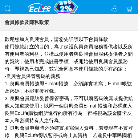
會員條款及隱私政策
歡迎您加⼊良興會員，請您先詳讀以下會員條款
使⽤條款訂⽴的⽬的，為了保護良興會員服務提供者以及所
有使⽤者的利益，並構成使⽤者與良興會員服務提供者之間
的契約，使⽤者完成註冊⼿續、或開始使⽤良興會員服務
時，即視為已知悉、並完全同意本使⽤條款的所有約定：
-良興會員保管密碼的義務
1. 良興會員帳號即E-mail帳號，必須詳實填寫，E-mail帳號
及密碼，不能重覆登錄。
2. 良興會員應該妥善保管密碼，不可以將密碼洩露或提供給
他⼈知道或使⽤；以同⼀個良興會員E-mail帳號和密碼進⼊
良興EcLife購物網所進⾏的所有⾏為，都將視為該⾦賺卡友
本⼈和密碼持有⼈之⾏為。
3. 良興會員申辦時必須確實填寫個⼈資料，若發現有不實登
錄，良興EcLife得以暫停或終⽌其資格，若違反中華⺠國相