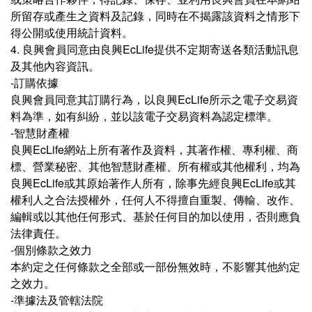
所留存或產⽣之資料及記錄，同時在不揭露該資料之情形下
得公開或使⽤統計資料。
4. 良興會員同意由良興EcLife提供不定期寄送各類活動訊息
及其他內容資訊。
-訂購依據
良興會員同意其訂購⾏為，以良興EcLife所⽰之電⼦交易資
料為準，如有糾紛，並以該電⼦交易資料為認定標準。
-智慧財產權
良興EcLife網站上所有著作及資料，其著作權、專利權、商
標、營業秘密、其他智慧財產權、所有權或其他權利，均為
良興EcLife或其原始著作⼈所有，除事先經良興EcLife或其
權利⼈之合法授權外，任何⼈不得擅⾃重製、傳輸、改作、
編輯或以其他任何形式、基於任何⽬的加以使⽤，否則應負
法律責任。
-個別條款之效⼒
本約定之任何條款之全部或⼀部份無效時，不影響其他約定
之效⼒。
-準據法及管轄法院