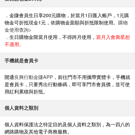
．⾦賺會員⽣⽇享200元購物，於當⽉1⽇匯⼊帳戶，1元購
物⾦可折抵現⾦1元，依購物⾦⾯額與折抵限制使⽤。
購物
金使用查詢>
．⽣⽇購物⾦限當⽉使⽤，不得跨⽉使⽤，
當⽉⼊會壽星恕
不適⽤。
手機就是會員卡
開通
良興行動金賺APP
，前往門市不用攜帶實體卡，手機就
是會員卡，只要秀出行動條碼，即可享門市會員價，並可使
用紅利累積與折抵。
個人資料之類別
個人資料保護法之特定目的及個人資料之類別，為一四八的
網路購物及其他電子商務服務。