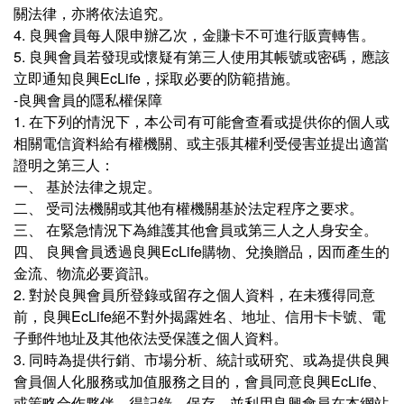
關法律，亦將依法追究。
4. 良興會員每⼈限申辦⼄次，⾦賺卡不可進⾏販賣轉售。
5. 良興會員若發現或懷疑有第三⼈使⽤其帳號或密碼，應該
⽴即通知良興EcLife，採取必要的防範措施。
-良興會員的隱私權保障
1. 在下列的情況下，本公司有可能會查看或提供你的個⼈或
相關電信資料給有權機關、或主張其權利受侵害並提出適當
證明之第三⼈：
一、 基於法律之規定。
二、 受司法機關或其他有權機關基於法定程序之要求。
三、 在緊急情況下為維護其他會員或第三⼈之⼈⾝安全。
四、 良興會員透過良興EcLife購物、兌換贈品，因⽽產⽣的
⾦流、物流必要資訊。
2. 對於良興會員所登錄或留存之個⼈資料，在未獲得同意
前，良興EcLife絕不對外揭露姓名、地址、信⽤卡卡號、電
⼦郵件地址及其他依法受保護之個⼈資料。
3. 同時為提供⾏銷、市場分析、統計或研究、或為提供良興
會員個⼈化服務或加值服務之⽬的，會員同意良興EcLife、
或策略合作夥伴，得記錄、保存、並利⽤良興會員在本網站