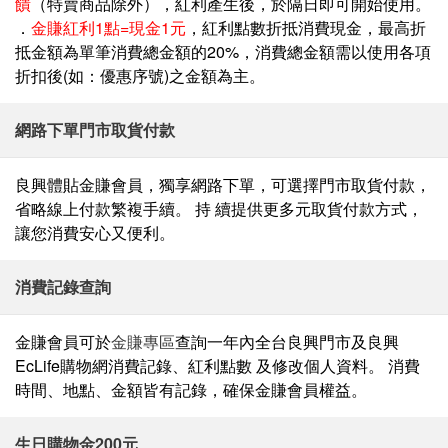
饋
（特賣商品除外），紅利產生後，於隔日即可開始使用。
．
⾦賺紅利1點=現⾦1元
，紅利點數折抵消費現⾦，最⾼折
抵⾦額為單筆消費總⾦額的20%，消費總⾦額需以使⽤各項
折扣後(如：優惠序號)之⾦額為主。
網路下單門市取貨付款
良興體貼⾦賺會員，獨享網路下單，可選擇⾨市取貨付款，
省略線上付款繁複⼿續。 持 續提供更多元取貨付款⽅式，
讓您消費安⼼⼜便利。
消費記錄查詢
⾦賺會員可於
⾦賺專區
查詢⼀年內全台良興⾨市及良興
EcLife購物網消費記錄、紅利點數 及修改個⼈資料。 消費
時間、地點、⾦額皆有記錄，確保⾦賺會員權益。
生日購物金200元