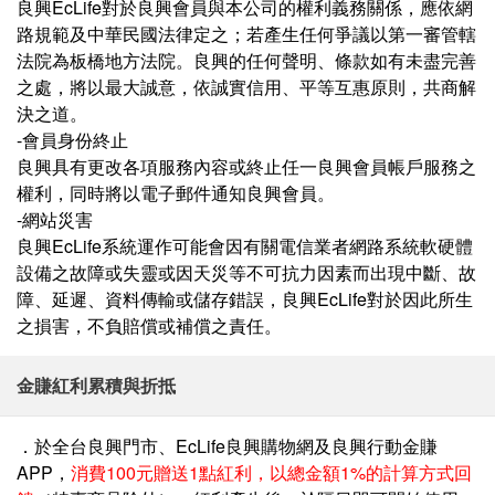
良興EcLife對於良興會員與本公司的權利義務關係，應依網
路規範及中華⺠國法律定之；若產⽣任何爭議以第⼀審管轄
法院為板橋地⽅法院。良興的任何聲明、條款如有未盡完善
之處，將以最⼤誠意，依誠實信⽤、平等互惠原則，共商解
決之道。
-會員⾝份終⽌
良興具有更改各項服務內容或終⽌任⼀良興會員帳戶服務之
權利，同時將以電⼦郵件通知良興會員。
-網站災害
良興EcLife系統運作可能會因有關電信業者網路系統軟硬體
設備之故障或失靈或因天災等不可抗⼒因素⽽出現中斷、故
障、延遲、資料傳輸或儲存錯誤，良興EcLife對於因此所⽣
之損害，不負賠償或補償之責任。
金賺紅利累積與折抵
．於全台良興⾨市、EcLife良興購物網及良興⾏動⾦賺
APP，
消費100元贈送1點紅利，以總⾦額1%的計算⽅式回