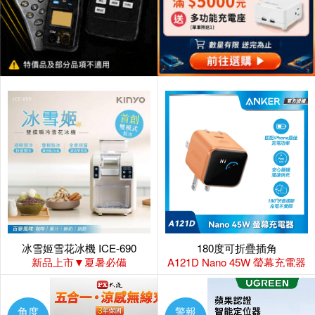
冰雪姬雪花冰機 ICE-690
180度可折疊插角
新品上市▼夏暑必備
A121D Nano 45W 螢幕充電器
角度
警報