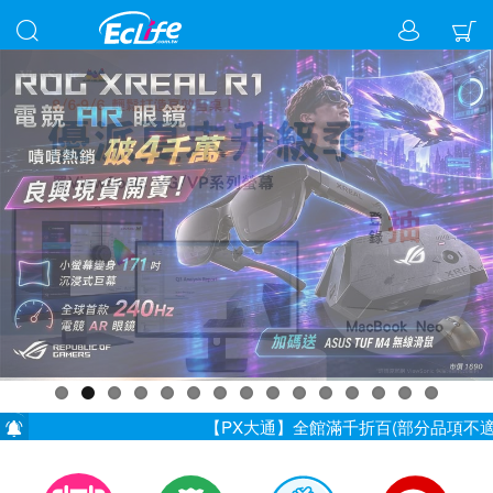
【PX大通】全館滿千折百(部分品項不適用，滿2千折
儀錶指定款單筆滿8000折200 (最高可折$400
7/23~8/31【耳機喇叭】滿千折百 (最高折3百