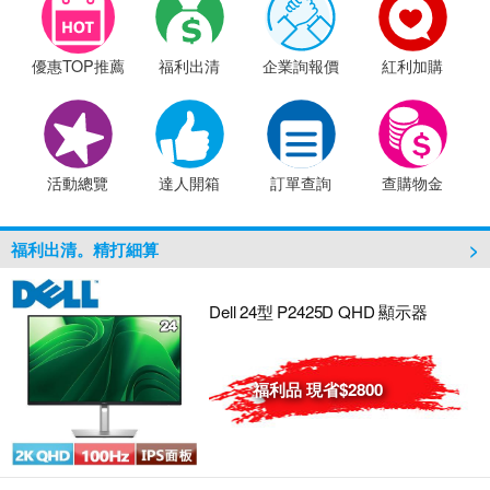
【羅技商務系列】7/1~8/31 單筆訂單滿2千贈
【微星電競周邊】單筆訂單滿2千，送限量造型
優惠TOP推薦
福利出清
企業詢報價
紅利加購
【行動電源】【充電器】滿$999折50(限折乙
EPSON指定款色帶6件9折
【0元機專案】EPSON標籤帶滿12捲，送LW-C
【iRocks、LEXMA】不限金額買就送滑鼠墊 
【無線網路Wi-Fi 7】超越速度極限，全新網路
活動總覽
達人開箱
訂單查詢
查購物金
福利出清。精打細算
Dell 24型 P2425D QHD 顯示器
福利品 現省$2800