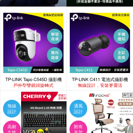
TP-LINK Tapo C545D 攝影機
TP-LINK C411 電池式攝影機
戶外型雙鏡頭旋轉式
無線設計，安裝更靈活
無線
通風
設計
設計
高耐
附有
久性
衣架