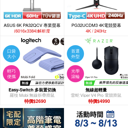
ASUS 6K PA32QCV 專業螢幕
PG32UCDM3 4K電競螢幕
(6016x3384)解析度
4K / 240Hz
口袋
首選
大小
外型
輕巧
光學
便攜
滾輪
Easy-Switch 多裝置切換
無線超輕量
羅技 Mobi 無線折疊滑鼠
雷蛇 Viper V4 Pro 電競滑鼠
特價$2690
特價$4990