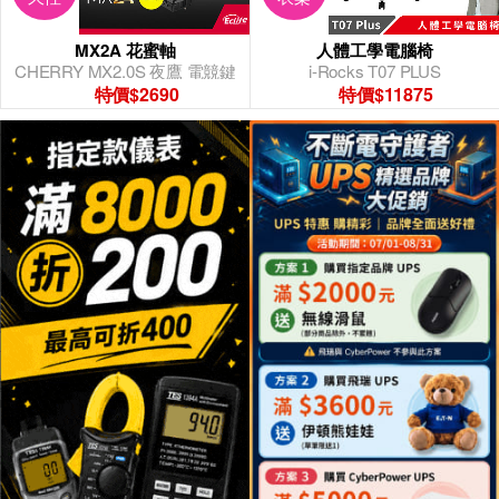
MX2A 花蜜軸
人體工學電腦椅
CHERRY MX2.0S 夜鷹 電競鍵
i-Rocks T07 PLUS
盤
特價$2690
特價$11875