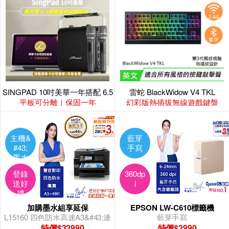
SINGPAD 10吋美華一年搭配 6.5
雷蛇 BlackWidow V4 TKL
便攜重砲
平板可分離｜保固一年
幻彩版熱插拔無線遊戲鍵盤
主機&
藍芽
#43;
手寫
墨水
組
登錄
360dp
送好
i
禮
加購墨水組享延保
EPSON LW-C610標籤機
L15160 四色防水高速A3&#43;連
藍芽手寫
供複合機
特價$32990
特價$2990