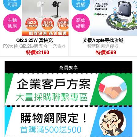
可調
提醒
主動
高效
風扇
續航
Qi2.2 25W 真快充
支援Apple尋找功能
PX大通 Qi2.2磁吸五合一充電器
智慧防丟追蹤器
特價$2190
特價$599
會員獨享